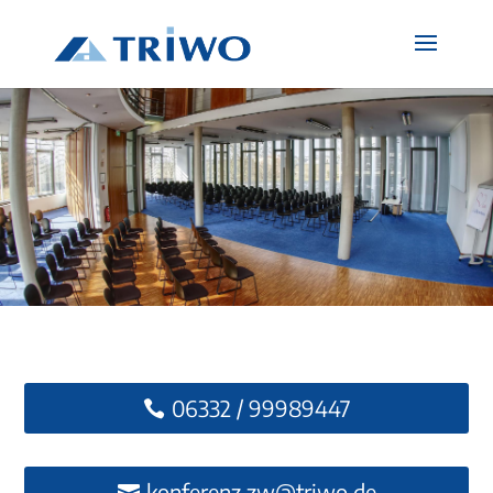
06332 / 99989447
konferenz.zw@triwo.de